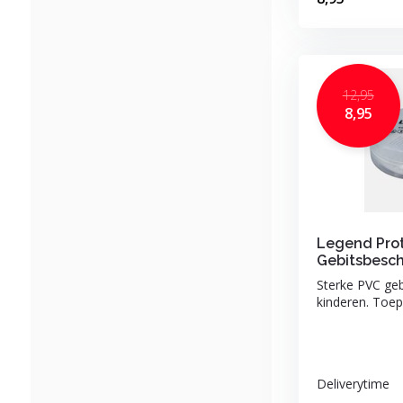
12,95
8,95
Legend Pro
Gebitsbesch
Sterke PVC ge
kinderen. Toepa
Deliverytime