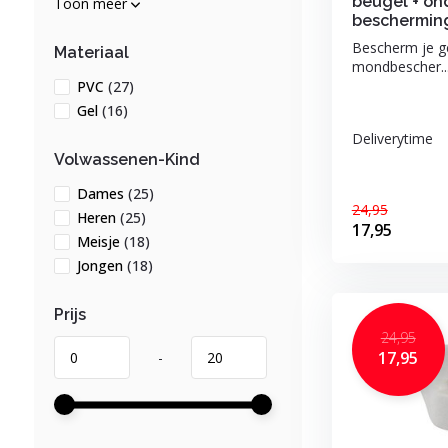
beugel + o
Toon meer
beschermin
Bescherm je g
Materiaal
mondbescher..
PVC
(27)
Gel
(16)
Deliverytime
Volwassenen-Kind
Dames
(25)
24,95
Heren
(25)
17,95
Meisje
(18)
Jongen
(18)
Prijs
24,95
17,95
-