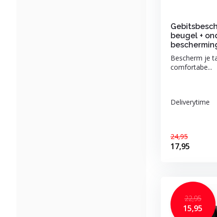
Gebitsbesch
beugel + o
beschermin
Bescherm je t
comfortabe...
Deliverytime
24,95
17,95
22,95
15,95