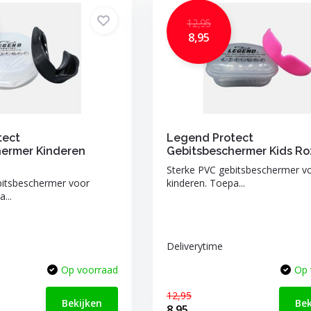
12,95
8,95
tect
Legend Protect
hermer Kinderen
Gebitsbeschermer Kids Ro
Sterke PVC gebitsbeschermer v
bitsbeschermer voor
kinderen. Toepa...
...
Deliverytime
Op voorraad
Op 
12,95
Bekijken
Bek
8,95