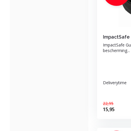
ImpactSafe 
ImpactSafe Gua
bescherming...
Deliverytime
22,95
15,95