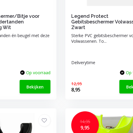
ermer/Bitje voor
Legend Protect
ndertanden
Gebitsbeschermer Volwas
g Wit
Zwart
anden én beugel met deze
Sterke PVC gebitsbeschermer v
Volwassenen. To...
Deliverytime
Op voorraad
Op 
12,95
Bekijken
Bek
8,95
14,95
9,95