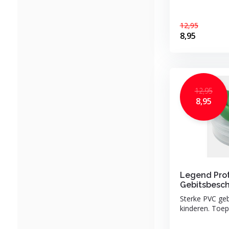
12,95
8,95
12,95
8,95
Legend Pro
Gebitsbesch
Sterke PVC ge
kinderen. Toepa