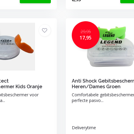
29,95
17,95
tect
Anti Shock Gebitsbescher
ermer Kids Oranje
Heren/Dames Groen
bitsbeschermer voor
Comfortabele gebitsbescherme
...
perfecte pasvo...
Deliverytime