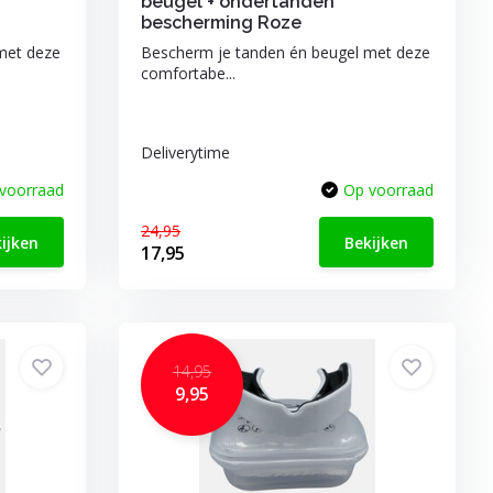
beugel + ondertanden
bescherming Roze
met deze
Bescherm je tanden én beugel met deze
comfortabe...
Deliverytime
voorraad
Op voorraad
24,95
ijken
Bekijken
17,95
14,95
9,95