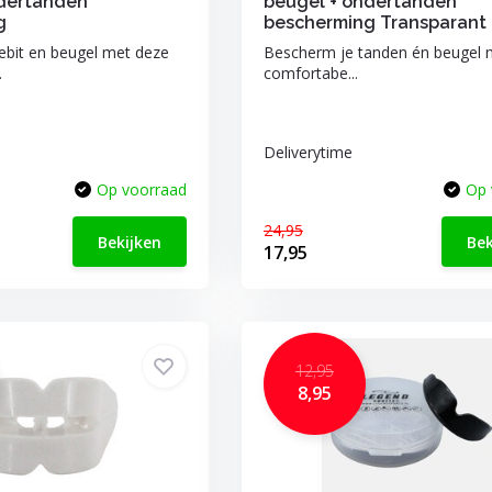
ndertanden
beugel + ondertanden
g
bescherming Transparant
ebit en beugel met deze
Bescherm je tanden én beugel 
.
comfortabe...
Deliverytime
Op voorraad
Op 
24,95
Bekijken
Bek
17,95
12,95
8,95