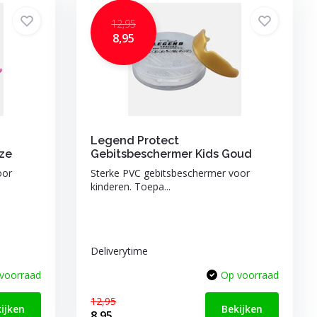
12,95
8,95
Legend Protect
ze
Gebitsbeschermer Kids Goud
oor
Sterke PVC gebitsbeschermer voor
kinderen. Toepa...
Deliverytime
voorraad
Op voorraad
12,95
ijken
Bekijken
8,95