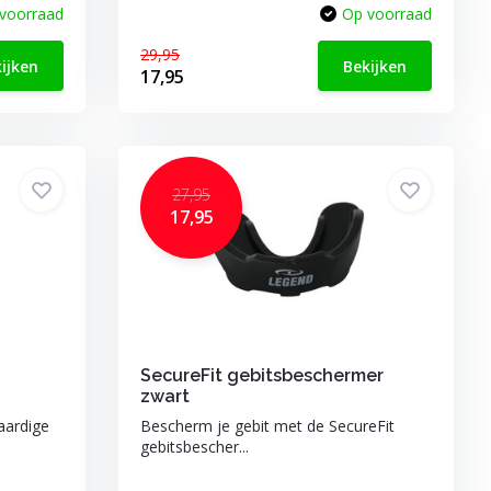
voorraad
Op voorraad
29,95
ijken
Bekijken
17,95
27,95
17,95
SecureFit gebitsbeschermer
zwart
aardige
Bescherm je gebit met de SecureFit
gebitsbescher...