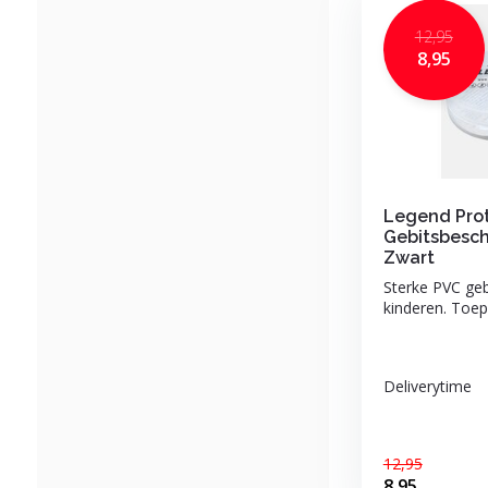
12,95
8,95
Legend Pro
Gebitsbesc
Zwart
Sterke PVC ge
kinderen. Toepa
Deliverytime
12,95
8,95