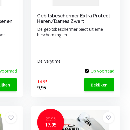
Gebitsbeschermer Extra Protect
senen
Heren/Dames Zwart
De gebitsbeschermer biedt ultieme
oor
bescherming en...
Deliverytime
voorraad
Op voorraad
14,95
ijken
Bekijken
9,95
29,95
17,95