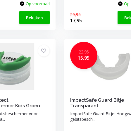
Op voorraad
Op 
29,95
Bekijken
Bek
17,95
22,95
15,95
tect
ImpactSafe Guard Bitje
ermer Kids Groen
Transparant
bitsbeschermer voor
ImpactSafe Guard Bitje: Hoogw
...
gebitsbesch...