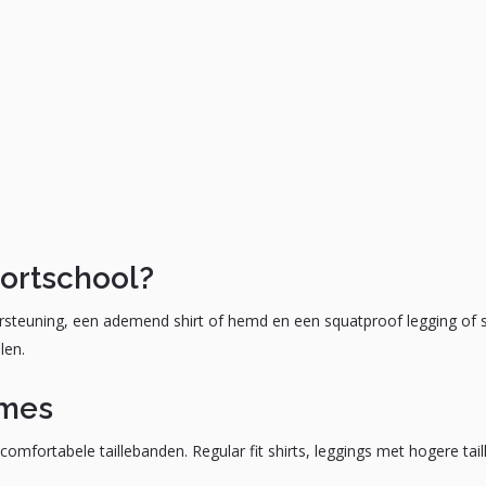
ortschool?
rsteuning, een ademend shirt of hemd en een squatproof legging of s
len.
ames
mfortabele taillebanden. Regular fit shirts, leggings met hogere tai