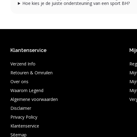
Hoe kies je de juiste ondersteuning van een sport BH?
Klantenservice
Mij
Verzend Info
Reg
Retouren & Omruilen
Mij
Over ons
Mijn
Waarom Legend
Mijn
Algemene voorwaarden
Ver
Disclaimer
Privacy Policy
Klantenservice
Sitemap