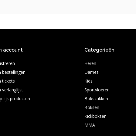
n account
Categorieën
istreren
Heren
n bestellingen
Dames
 tickets
Kids
 verlanglijst
Sportvloeren
gelijk producten
Bokszakken
Boksen
Kickboksen
MMA