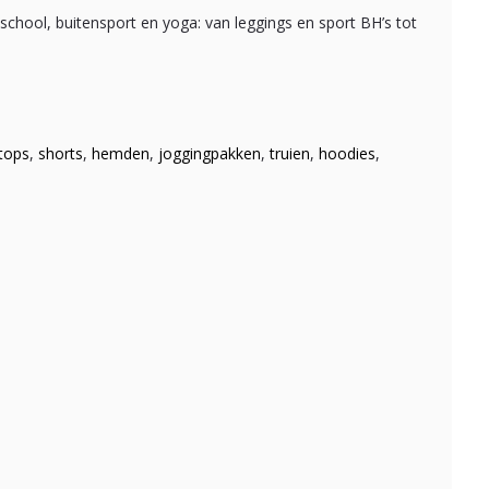
chool, buitensport en yoga: van leggings en sport BH’s tot
tops
,
shorts
,
hemden
,
joggingpakken
,
truien
,
hoodies
,