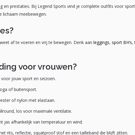
n prestaties. Bij Legend Sports vind je complete outfits voor sports
 je lichaam meebewegen.
mes?
zweet af te voeren en vrij te bewegen. Denk aan
leggings
,
sport BH’s
,
eding voor vrouwen?
n voor jouw sport en seizoen.
yoga of buitensport.
ester of nylon met elastaan.
allround, los voor maximale ventilatie.
cht jas afhankelijk van temperatuur en wind.
t rits, reflectie, squatproof stof en een tailleband die blijft zitten.