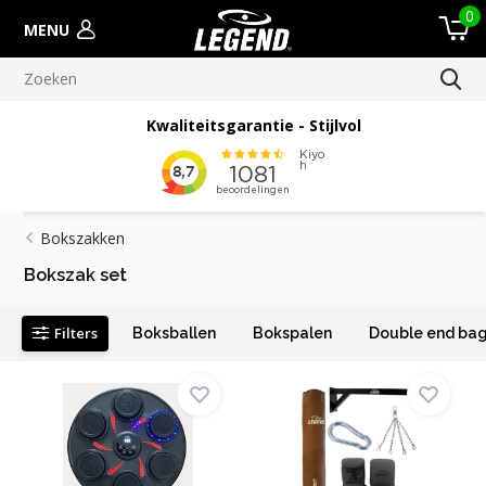
0
MENU
Kwaliteitsgarantie - Stijlvol
Bokszakken
Bokszak set
Filters
Boksballen
Bokspalen
Double end ba