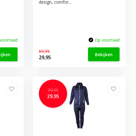
design, comfor...
voorraad
Op voorraad
69,95
ijken
Bekijken
29,95
99,95
29,95