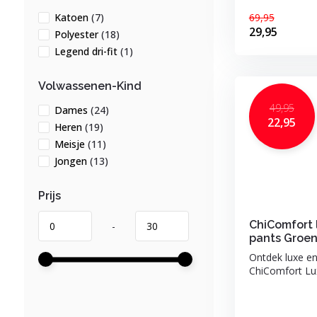
69,95
Katoen
(7)
29,95
Polyester
(18)
Legend dri-fit
(1)
Volwassenen-Kind
49,95
Dames
(24)
22,95
Heren
(19)
Meisje
(11)
Jongen
(13)
Prijs
ChiComfort 
-
pants Groe
Ontdek luxe e
ChiComfort Lux