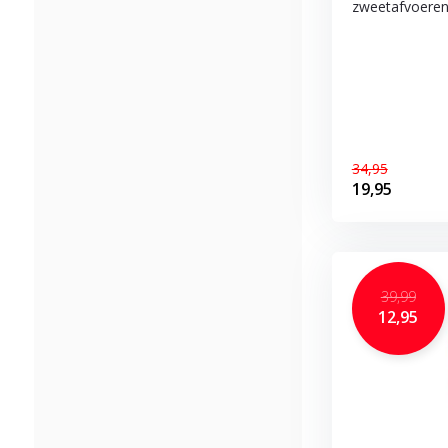
zweetafvoerend
34,95
19,95
39,99
12,95