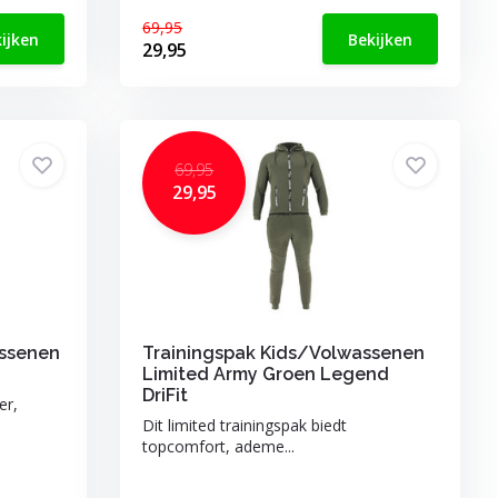
69,95
ijken
Bekijken
29,95
69,95
29,95
ssenen
Trainingspak Kids/Volwassenen
Limited Army Groen Legend
DriFit
er,
Dit limited trainingspak biedt
topcomfort, ademe...