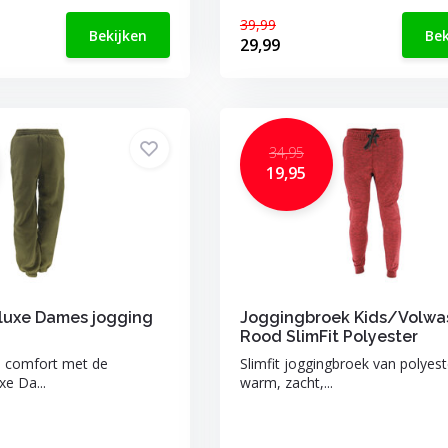
39,99
Bekijken
Bek
29,99
34,95
19,95
luxe Dames jogging
Joggingbroek Kids/Volwa
n
Rood SlimFit Polyester
n comfort met de
Slimfit joggingbroek van polyest
e Da...
warm, zacht,...