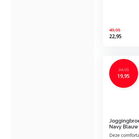
49,95
22,95
34,95
19,95
Joggingbro
Navy Blauw 
Deze comforta