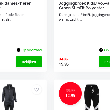
ek dames/heren
Joggingbroek Kids/Volwa
e
Groen SlimFit Polyester
me Rode fleece
Deze groene SlimFit joggingbroe
t sli...
warm, zacht,...
Op voorraad
Op 
34,95
Bekijken
Bek
19,95
39,99
12,95