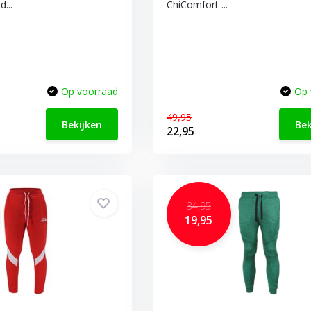
...
ChiComfort ...
Op voorraad
Op 
49,95
Bekijken
Bek
22,95
34,95
19,95