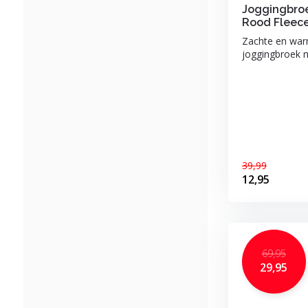
Joggingbro
Rood Fleec
Zachte en war
joggingbroek me
39,99
12,95
69,95
29,95