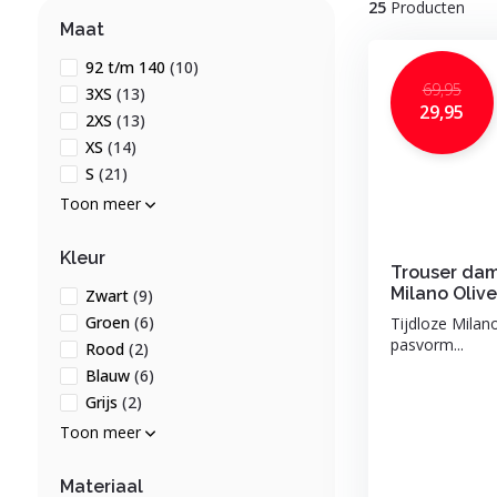
25
Producten
Maat
92 t/m 140
(10)
69,95
3XS
(13)
29,95
2XS
(13)
XS
(14)
S
(21)
Toon meer
Kleur
Trouser da
Milano Olive
Zwart
(9)
Groen
(6)
Tijdloze Milan
pasvorm...
Rood
(2)
Blauw
(6)
Grijs
(2)
Toon meer
Materiaal