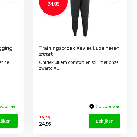
24,95
gging
Trainingsbroek Xavier Luxe heren
zwart
et de
Ontdek ultiem comfort en stijl met onze
zwarte X...
voorraad
Op voorraad
39,99
ijken
Bekijken
24,95