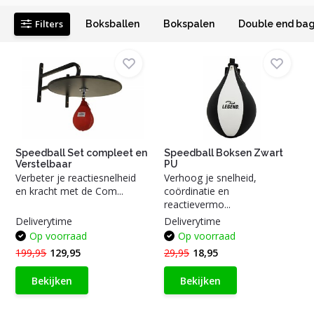
Filters
Boksballen
Bokspalen
Double end ba
Speedball Set compleet en
Speedball Boksen Zwart
Verstelbaar
PU
Verbeter je reactiesnelheid
Verhoog je snelheid,
en kracht met de Com...
coördinatie en
reactievermo...
Deliverytime
Deliverytime
Op voorraad
Op voorraad
199,95
129,95
29,95
18,95
Bekijken
Bekijken