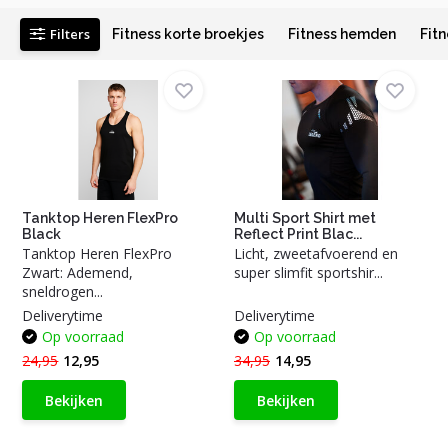
Filters
Fitness korte broekjes
Fitness hemden
Fit
Tanktop Heren FlexPro
Multi Sport Shirt met
Black
Reflect Print Blac...
Tanktop Heren FlexPro
Licht, zweetafvoerend en
Zwart: Ademend,
super slimfit sportshir...
sneldrogen...
Deliverytime
Deliverytime
Op voorraad
Op voorraad
24,95
12,95
34,95
14,95
Bekijken
Bekijken