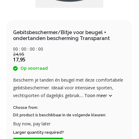
Gebitsbeschermer/Bitje voor beugel +
ondertanden bescherming Transparant
0
0
:
0
0
:
0
0
:
0
0
24,95
17,95
Op voorraad
Bescherm je tanden én beugel met deze comfortabele
gebitsbeschermer. Ideaal voor intensieve sporten,
vechtsporten of dagelijks gebruik....
Toon meer
Choose from:
Dit product is beschikbaar in de volgende kleuren:
Buy now, pay later
Larger quantity required?