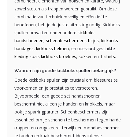
combineert elementen van boksen en karate, waarbij
zowel stoten als trappen worden gebruikt. Om deze
combinatie van technieken veilig en effectief te
beoefenen, heb je de juiste uitrusting nodig. Kickboks
spullen omvatten onder andere
kickboks
handschoenen
,
scheenbeschermers
,
bitjes
,
kickboks
bandages
,
kickboks helmen
, en uiteraard geschikte
kleding
zoals
kickboks broekjes
,
sokken
en
T-shirts
.
Waarom zijn goede kickboks spullen belangrijk?
Goede kickboks spullen zijn cruciaal om blessures te
voorkomen en je prestaties te verbeteren.
Bijvoorbeeld, een goede set handschoenen
beschermt niet alleen je handen en knokkels, maar
ook je sparringpartner. Scheenbeschermers zijn
essentieel om je schenen te beschermen tegen harde
trappen en omgekeerd, terwijl een mondbeschermer
je tanden en kaak beschermt tijdens intense