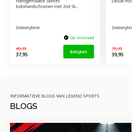
Handgemaakte Skintex
casual hood
bokshandschoenen met 2nd Sk...
Deliverytime
Deliveryti
Op voorraad
49,95
79,95
Bekijken
37,95
39,95
INFORMATIEVE BLOGS VAN LEGEND SPORTS
BLOGS