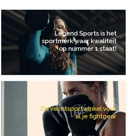
Legend Sports is het
sportmerk waar kwaliteit
op nummer 1 staat!
De vechtsportwinkel voor
al je fightgear