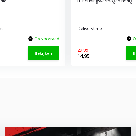
ie....
uithoudingsvermogen nodig...
me
Deliverytime
Op voorraad
O
29,95
Bekijken
B
14,95