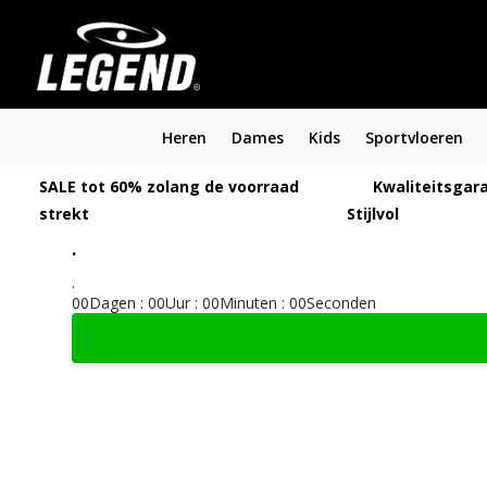
Heren
Dames
Kids
Sportvloeren
SALE tot 60% zolang de voorraad
Kwaliteitsgara
strekt
Stijlvol
.
.
0
0
Dagen
:
0
0
Uur
:
0
0
Minuten
:
0
0
Seconden