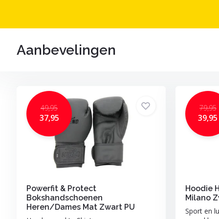
Aanbevelingen
49,95
79,95
37,95
39,95
Powerfit & Protect
Hoodie 
Bokshandschoenen
Milano Z
Heren/Dames Mat Zwart PU
Sport en 