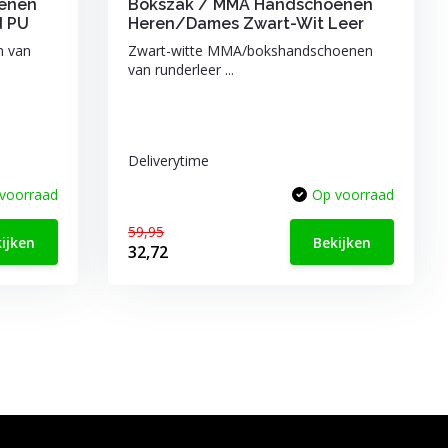
enen
Bokszak / MMA Handschoenen
d PU
Heren/Dames Zwart-Wit Leer
n van
Zwart-witte MMA/bokshandschoenen
van runderleer ...
Deliverytime
voorraad
Op voorraad
59,95
ijken
Bekijken
32,72