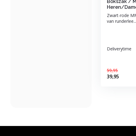
Bokszak / 
Heren/Dame
Zwart-rode M
van runderlee..
Deliverytime
59,95
39,95