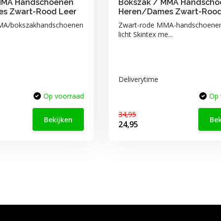
MMA Handschoenen
Bokszak / MMA Handscho
s Zwart-Rood Leer
Heren/Dames Zwart-Roo
MA/bokszakhandschoenen
Zwart-rode MMA-handschoene
.
licht Skintex me...
Deliverytime
Op voorraad
Op 
34,95
Bekijken
Bek
24,95