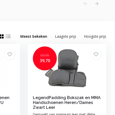
Meest bekeken
Laagste prijs
Hoogste prijs
59,95
39,70
enen
LegendPadding Bokszak en MMA
PU
Handschoenen Heren/Dames
Zwart Leer
Gemaakt van premium leer met dikke