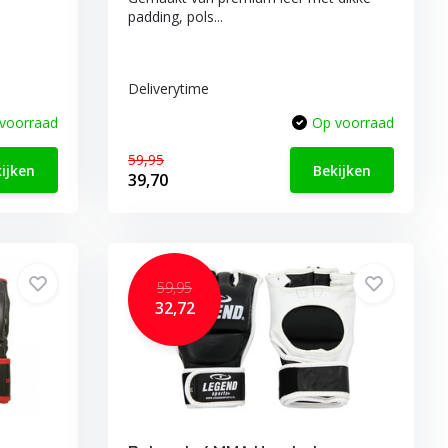
padding, pols...
Deliverytime
voorraad
Op voorraad
59,95
ijken
Bekijken
39,70
59,95
32,72