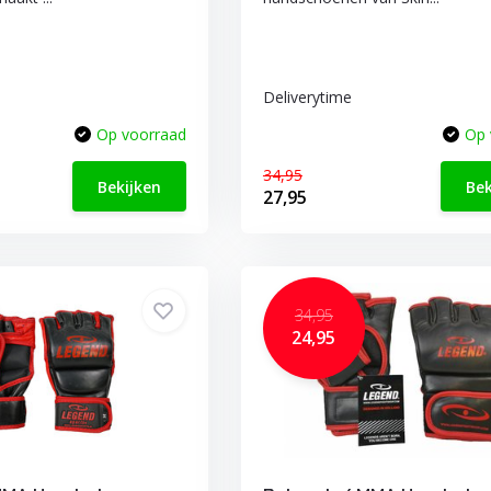
Deliverytime
Op voorraad
Op 
34,95
Bekijken
Bek
27,95
34,95
24,95