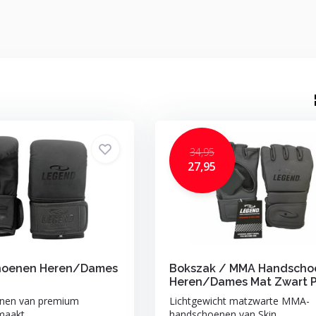
34,95
27,95
hoenen Heren/Dames
Bokszak / MMA Handscho
Heren/Dames Mat Zwart 
nen van premium
Lichtgewicht matzwarte MMA-
aakt ...
handschoenen van Skin...