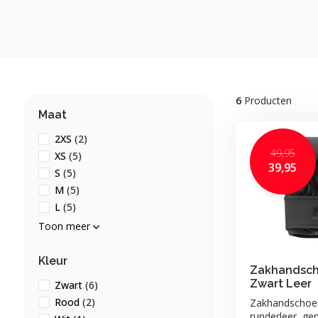
6
Producten
Maat
2XS
(2)
49,95
XS
(5)
39,95
S
(5)
M
(5)
L
(5)
Toon meer
Kleur
Zakhandsc
Zwart Leer
Zwart
(6)
Rood
(2)
Zakhandschoe
runderleer, gem