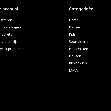
n account
Categorieën
istreren
Heren
n bestellingen
Dames
 tickets
Kids
 verlanglijst
Sportvloeren
gelijk producten
Bokszakken
Boksen
Kickboksen
MMA