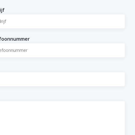
ijf
efoonnummer