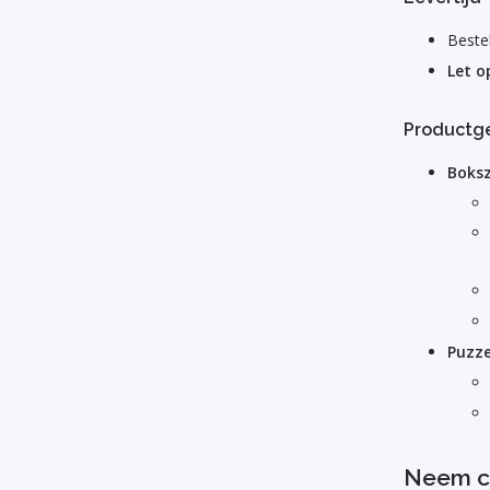
Beste
Let o
Productg
Boks
Puzze
Neem c