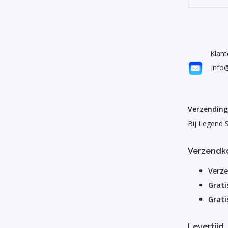
Klantens
info
Verzending 
Bij Legend S
Verzendk
Verz
Grati
Grati
Levertijd