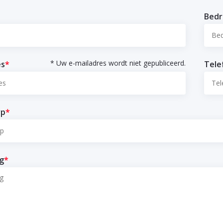
Bedr
* Uw e-mailadres wordt niet gepubliceerd.
es
*
Tel
rp
*
g
*