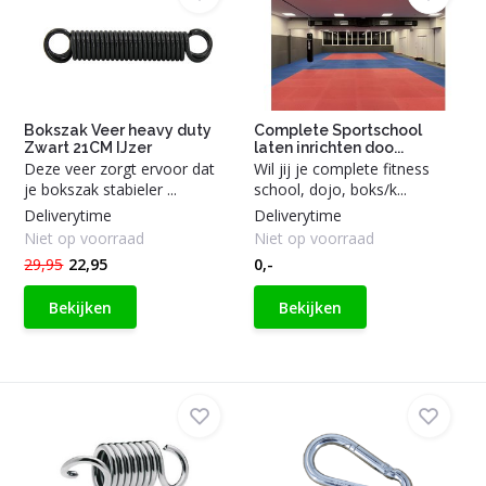
Bokszak Veer heavy duty
Complete Sportschool
Zwart 21CM IJzer
laten inrichten doo...
Deze veer zorgt ervoor dat
Wil jij je complete fitness
je bokszak stabieler ...
school, dojo, boks/k...
Deliverytime
Deliverytime
Niet op voorraad
Niet op voorraad
29,95
22,95
0,-
Bekijken
Bekijken