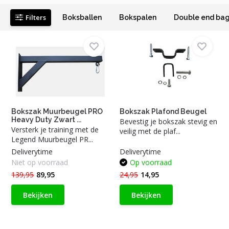
Filters
Boksballen
Bokspalen
Double end ba
Bokszak Muurbeugel PRO
Bokszak Plafond Beugel
Heavy Duty Zwart ...
Bevestig je bokszak stevig en
Versterk je training met de
veilig met de plaf...
Legend Muurbeugel PR...
Deliverytime
Deliverytime
Niet op voorraad
Op voorraad
139,95
89,95
24,95
14,95
Bekijken
Bekijken