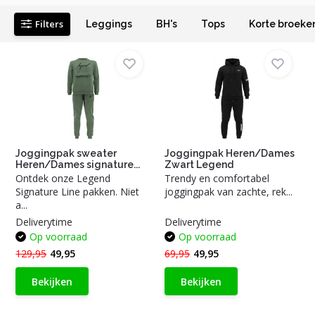
Filters
Leggings
BH's
Tops
Korte broeke
Joggingpak sweater
Joggingpak Heren/Dames
Heren/Dames signature...
Zwart Legend
Ontdek onze Legend
Trendy en comfortabel
Signature Line pakken. Niet
joggingpak van zachte, rek...
a...
Deliverytime
Deliverytime
Op voorraad
Op voorraad
129,95
49,95
69,95
49,95
Bekijken
Bekijken