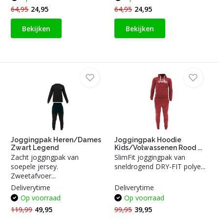
64,95
24,95
64,95
24,95
Bekijken
Bekijken
Joggingpak Heren/Dames
Joggingpak Hoodie
Zwart Legend
Kids/Volwassenen Rood ...
Zacht joggingpak van
SlimFit joggingpak van
soepele jersey.
sneldrogend DRY-FIT polye...
Zweetafvoer...
Deliverytime
Deliverytime
Op voorraad
Op voorraad
119,99
49,95
99,95
39,95