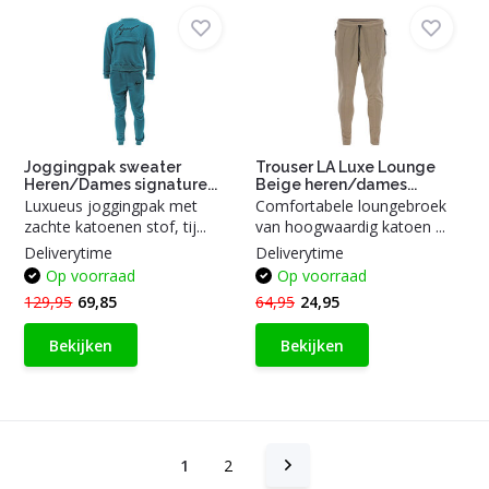
Joggingpak sweater
Trouser LA Luxe Lounge
Heren/Dames signature...
Beige heren/dames...
Luxueus joggingpak met
Comfortabele loungebroek
zachte katoenen stof, tij...
van hoogwaardig katoen ...
Deliverytime
Deliverytime
Op voorraad
Op voorraad
129,95
69,85
64,95
24,95
Bekijken
Bekijken
1
2