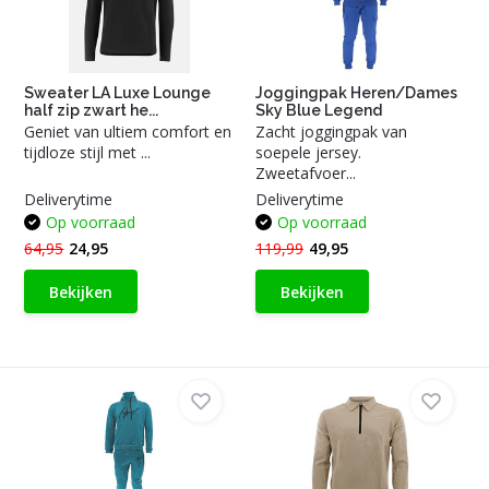
Sweater LA Luxe Lounge
Joggingpak Heren/Dames
half zip zwart he...
Sky Blue Legend
Geniet van ultiem comfort en
Zacht joggingpak van
tijdloze stijl met ...
soepele jersey.
Zweetafvoer...
Deliverytime
Deliverytime
Op voorraad
Op voorraad
64,95
24,95
119,99
49,95
Bekijken
Bekijken