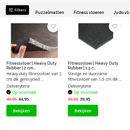
Filters
Puzzelmatten
Fitness vloeren
Judo vl
Fitnessvloer | Heavy Duty
Fitnessvloer | Heavy Duty
Rubber | 2 cm...
Rubber | 1,5 c...
Heavy duty fitnessvloer van 2
Stevige en duurzame
cm dik gerecycled ...
fitnessvloer van 1,5 cm dik ...
Deliverytime
Deliverytime
Op voorraad
Op voorraad
49,95
44,95
39,95
39,95
Bekijken
Bekijken