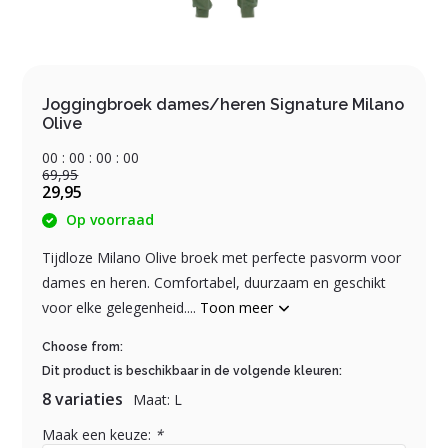
Joggingbroek dames/heren Signature Milano
Olive
0
0
:
0
0
:
0
0
:
0
0
69,95
29,95
Op voorraad
Tijdloze Milano Olive broek met perfecte pasvorm voor
dames en heren. Comfortabel, duurzaam en geschikt
voor elke gelegenheid....
Toon meer
Choose from:
Dit product is beschikbaar in de volgende kleuren:
8 variaties
Maat: L
Maak een keuze:
*