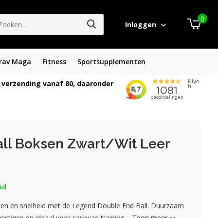
0
Inloggen
rav Maga
Fitness
Sportsupplementen
 verzending vanaf 80, daaronder
ll Boksen Zwart/Wit Leer
ad
lexen en snelheid met de Legend Double End Ball. Duurzaam
stigen en ideaal voor serieuze training....
Toon meer