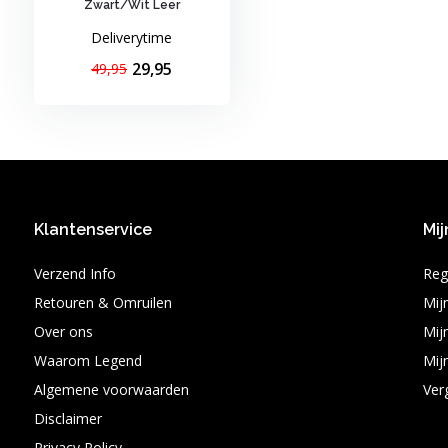
Zwart/Wit Leer
Deliverytime
29,95
49,95
Klantenservice
Mij
Verzend Info
Reg
Retouren & Omruilen
Mij
Over ons
Mijn
Waarom Legend
Mijn
Algemene voorwaarden
Ver
Disclaimer
Privacy Policy