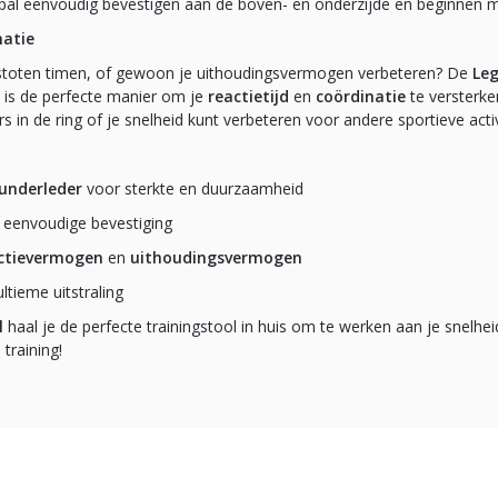
bal eenvoudig bevestigen aan de boven- en onderzijde en beginnen m
natie
je stoten timen, of gewoon je uithoudingsvermogen verbeteren? De
Leg
l is de perfecte manier om je
reactietijd
en
coördinatie
te versterke
 in de ring of je snelheid kunt verbeteren voor andere sportieve activ
underleder
voor sterkte en duurzaamheid
 eenvoudige bevestiging
ctievermogen
en
uithoudingsvermogen
ltieme uitstraling
l
haal je de perfecte trainingstool in huis om te werken aan je snelhei
 training!