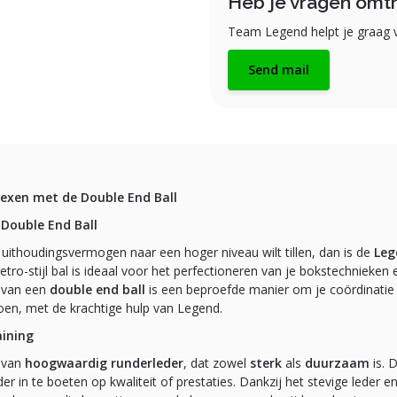
Heb je vragen omtr
Team Legend helpt je graag v
Send mail
flexen met de Double End Ball
Double End Ball
en uithoudingsvermogen naar een hoger niveau wilt tillen, dan is de
Leg
retro-stijl bal is ideaal voor het perfectioneren van je bokstechnieken
k van een
double end ball
is een beproefde manier om je coördinatie 
doen, met de krachtige hulp van Legend.
aining
 van
hoogwaardig runderleder
, dat zowel
sterk
als
duurzaam
is. 
er in te boeten op kwaliteit of prestaties. Dankzij het stevige leder e