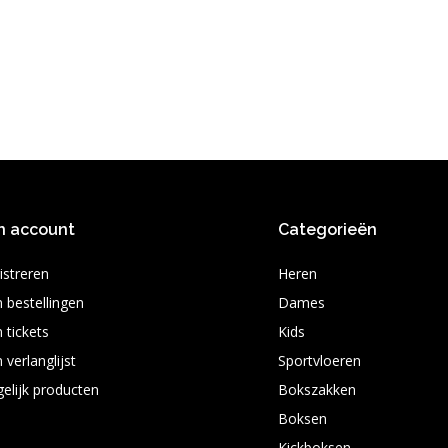
n account
Categorieën
istreren
Heren
n bestellingen
Dames
 tickets
Kids
 verlanglijst
Sportvloeren
gelijk producten
Bokszakken
Boksen
Kickboksen