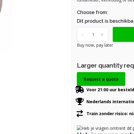
Choose from:
Dit product is beschikba
-
+
Buy now, pay later
Larger quantity re
Request a quote
Voor 21:00 uur bestel
Nederlands internati
Train zonder risico: n