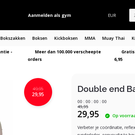
Aanmelden als gym
EUR
Bokszakken
Boksen
Kickboksen
MMA
Muay Thai
K
ntie -
Meer dan 100.000 verscheepte
Gratis
orders
6,95
Double end Ba
49,95
29,95
0
0
:
0
0
:
0
0
:
0
0
49,95
29,95
Op voorra
Verbeter je coördinatie, ref
runderleder, eenvoudig te beve