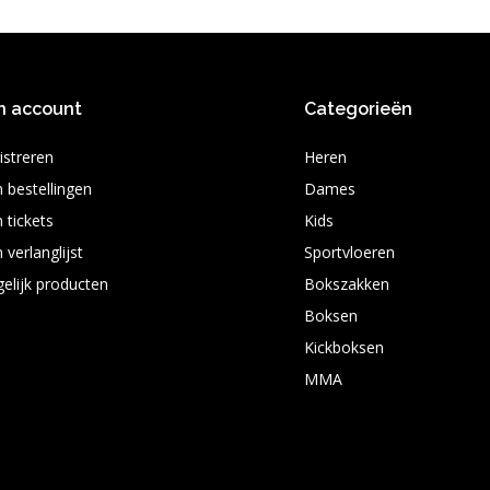
n account
Categorieën
istreren
Heren
n bestellingen
Dames
 tickets
Kids
 verlanglijst
Sportvloeren
gelijk producten
Bokszakken
Boksen
Kickboksen
MMA