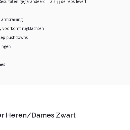
esultaten gegarandeerd – als jij de reps levert.
s armtraining
, voorkomt rugklachten
ricep pushdowns
ningen
mes
er Heren/Dames Zwart