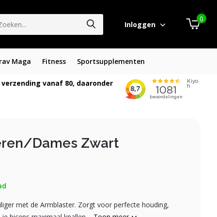
0
Inloggen
rav Maga
Fitness
Sportsupplementen
 verzending vanaf 80, daaronder
eren/Dames Zwart
ad
iliger met de Armblaster. Zorgt voor perfecte houding,
je biceps maximaal knallen....
Toon meer