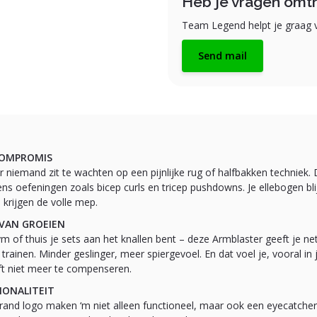
Heb je vragen omtr
Team Legend helpt je graag v
Send mail
COMPROMIS
r niemand zit te wachten op een pijnlijke rug of halfbakken techniek.
ens oefeningen zoals bicep curls en tricep pushdowns. Je ellebogen bli
n krijgen de volle mep.
 VAN GROEIEN
ym of thuis je sets aan het knallen bent – deze Armblaster geeft je ne
trainen. Minder geslinger, meer spiergevoel. En dat voel je, vooral in 
ft niet meer te compenseren.
IONALITEIT
rand logo maken ‘m niet alleen functioneel, maar ook een eyecatch