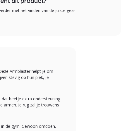
ent dit product?
erder met het vinden van de juiste gear
 Deze Armblaster helpt je om
jven stevig op hun plek, je
t dat beetje extra ondersteuning
je armen. Je rug zal je trouwens
er in de gym. Gewoon omdoen,