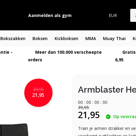
Aanmelden als gym
EUR
Bokszakken
Boksen
Kickboksen
MMA
Muay Thai
K
ntie -
Meer dan 100.000 verscheepte
Gratis
orders
6,95
Armblaster H
39,95
21,95
0
0
:
0
0
:
0
0
:
0
0
39,95
21,95
Op voorra
Train je armen strakker en ve
voorkomt rugklachten en laat 