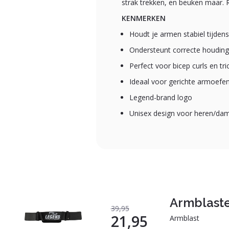
strak trekken, en beuken maar. R
KENMERKEN
Houdt je armen stabiel tijden
Ondersteunt correcte houding
Perfect voor bicep curls en t
Ideaal voor gerichte armoefe
Legend-brand logo
Unisex design voor heren/da
Armblast
39,95
21,95
Armblast