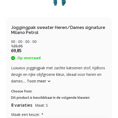
Joggingpak sweater Heren/Dames signature
Milano Petrol
0
0
:
0
0
:
0
0
:
0
0
129,95
69,85
Op voorraad
Luxueus joggingpak met zachte katoenen stof, tijdloos
design en rijke olijfgroene kleur, ideaal voor heren en
dames....
Toon meer
Choose from:
Dit product is beschikbaar in de volgende kleuren:
8 variaties
Maat: S
Maak een keuze:
*