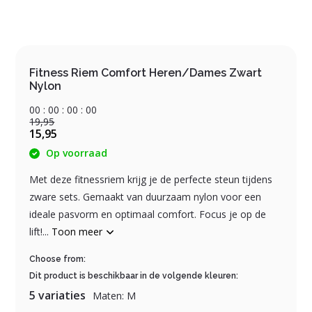
Fitness Riem Comfort Heren/Dames Zwart
Nylon
0
0
:
0
0
:
0
0
:
0
0
19,95
15,95
Op voorraad
Met deze fitnessriem krijg je de perfecte steun tijdens
zware sets. Gemaakt van duurzaam nylon voor een
ideale pasvorm en optimaal comfort. Focus je op de
lift!...
Toon meer
Choose from:
Dit product is beschikbaar in de volgende kleuren:
5 variaties
Maten: M