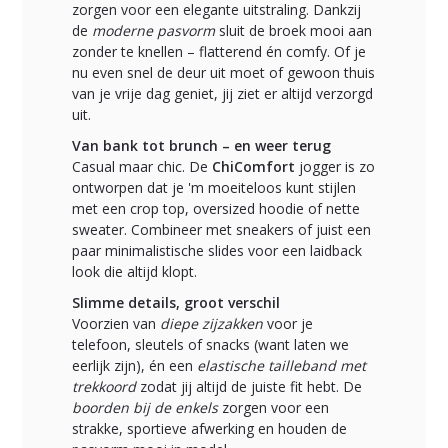
zorgen voor een elegante uitstraling. Dankzij
de
moderne pasvorm
sluit de broek mooi aan
zonder te knellen – flatterend én comfy. Of je
nu even snel de deur uit moet of gewoon thuis
van je vrije dag geniet, jij ziet er altijd verzorgd
uit.
Van bank tot brunch – en weer terug
Casual maar chic. De
ChiComfort
jogger is zo
ontworpen dat je 'm moeiteloos kunt stijlen
met een crop top, oversized hoodie of nette
sweater. Combineer met sneakers of juist een
paar minimalistische slides voor een laidback
look die altijd klopt.
Slimme details, groot verschil
Voorzien van
diepe zijzakken
voor je
telefoon, sleutels of snacks (want laten we
eerlijk zijn), én een
elastische tailleband met
trekkoord
zodat jij altijd de juiste fit hebt. De
boorden bij de enkels
zorgen voor een
strakke, sportieve afwerking en houden de