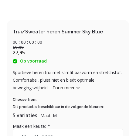
Trui/Sweater heren Summer Sky Blue
0
0
:
0
0
:
0
0
:
0
0
69,99
27,95
Op voorraad
Sportieve heren trui met slimfit pasvorm en stretchstof.
Comfortabel, pluist niet en biedt optimale
bewegingsvrijheid....
Toon meer
Choose from:
Dit product is beschikbaar in de volgende kleuren:
5 variaties
Maat: M
Maak een keuze:
*