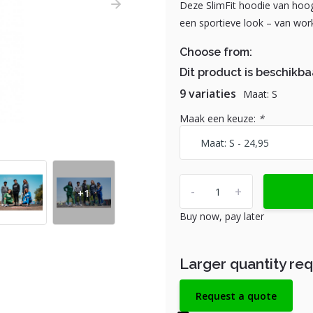
Deze SlimFit hoodie van hoog
een sportieve look – van wor
Choose from:
Dit product is beschikba
9 variaties
Maat: S
Maak een keuze:
*
-
+
+1
Buy now, pay later
Larger quantity re
Request a quote