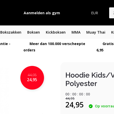
Aanmelden als gym
EUR
Bokszakken
Boksen
Kickboksen
MMA
Muay Thai
K
ntie -
Meer dan 100.000 verscheepte
Gratis
orders
6,95
Hoodie Kids/V
44,95
24,95
Polyester
0
0
:
0
0
:
0
0
:
0
0
44,95
24,95
Op voorra