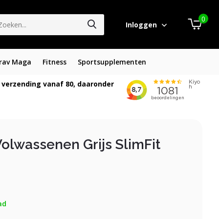
0
Inloggen
rav Maga
Fitness
Sportsupplementen
 verzending vanaf 80, daaronder
olwassenen Grijs SlimFit
ad