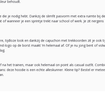
kleur behoudt.
e die je nodig hebt. Dankzij de slimfit pasvorm met extra ruimte bij
 of wanneer je een sprintje trekt naar school of werk. Je zit nergens s
ere, tijdloze look en dankzij de capuchon met trekkoorden zit je ook
d-logo op de borst maakt ‘m helemaal af. Of je nu jong bent of volw
dag.
of na het trainen, maar ook helemaal on point als casual outfit. Comb
ns: deze hoodie is een echte alleskunner. Kleine tip? Bestel er metee
an.