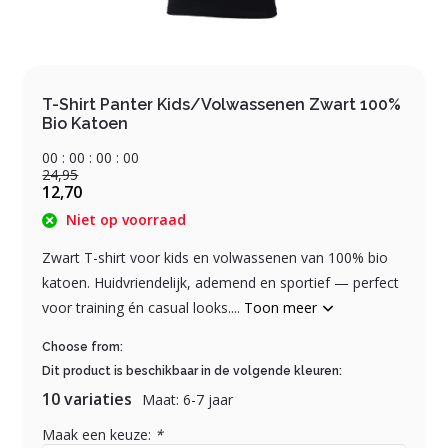
T-Shirt Panter Kids/Volwassenen Zwart 100%
Bio Katoen
0
0
:
0
0
:
0
0
:
0
0
24,95
12,70
Niet op voorraad
Zwart T-shirt voor kids en volwassenen van 100% bio
katoen. Huidvriendelijk, ademend en sportief — perfect
voor training én casual looks....
Toon meer
Choose from:
Dit product is beschikbaar in de volgende kleuren:
10 variaties
Maat: 6-7 jaar
Maak een keuze:
*