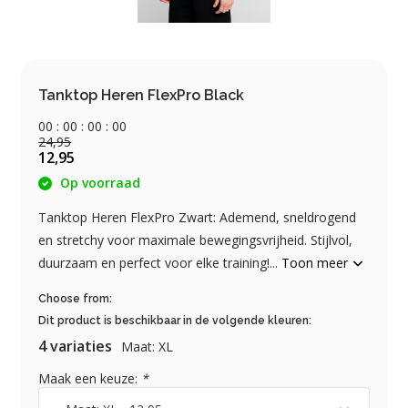
Tanktop Heren FlexPro Black
0
0
:
0
0
:
0
0
:
0
0
24,95
12,95
Op voorraad
Tanktop Heren FlexPro Zwart: Ademend, sneldrogend
en stretchy voor maximale bewegingsvrijheid. Stijlvol,
duurzaam en perfect voor elke training!...
Toon meer
Choose from:
Dit product is beschikbaar in de volgende kleuren:
4 variaties
Maat: XL
Maak een keuze:
*