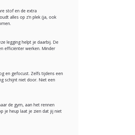
are stof en de extra
udt alles op z’n plek (ja, ook
nomen.
ze legging helpt je daarbij. De
n efficiënter werken. Minder
oog en gefocust. Zelfs tijdens een
g schijnt niet door. Niet een
naar de gym, aan het rennen
e heup laat je zien dat jij niet