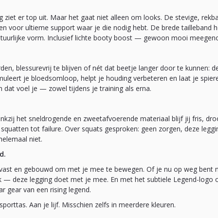
ng ziet er top uit. Maar het gaat niet alleen om looks. De stevige, rekb
n voor ultieme support waar je die nodig hebt. De brede tailleband ho
natuurlijke vorm. Inclusief lichte booty boost — gewoon mooi meege
den, blessurevrij te blijven of nét dat beetje langer door te kunnen: de
leert je bloedsomloop, helpt je houding verbeteren en laat je spiere
n dat voel je — zowel tijdens je training als erna.
nkzij het sneldrogende en zweetafvoerende materiaal blijf jij fris, dr
e squatten tot failure. Over squats gesproken: geen zorgen, deze leggin
 helemaal niet.
d.
eurvast en gebouwd om met je mee te bewegen. Of je nu op weg bent 
 — deze legging doet met je mee. En met het subtiele Legend-logo op j
r gear van een rising legend.
sporttas. Aan je lijf. Misschien zelfs in meerdere kleuren.