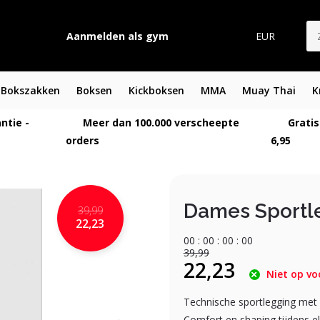
Aanmelden als gym
EUR
Bokszakken
Boksen
Kickboksen
MMA
Muay Thai
K
ntie -
Meer dan 100.000 verscheepte
Gratis
orders
6,95
Dames Sportl
39,99
22,23
0
0
:
0
0
:
0
0
:
0
0
39,99
22,23
Niet op vo
Technische sportlegging met 
Comfort en shaping tijdens el