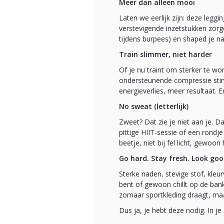
Meer dan alleen mooi
Laten we eerlijk zijn: deze leggi
verstevigende inzetstukken zorge
tijdens burpees) en shaped je 
Train slimmer, niet harder
Of je nu traint om sterker te wor
ondersteunende compressie stimu
energieverlies, meer resultaat. E
No sweat (letterlijk)
Zweet? Dat zie je niet aan je. Da
pittige HIIT-sessie of een rondj
beetje, niet bij fel licht, gewoon
Go hard. Stay fresh. Look goo
Sterke naden, stevige stof, kl
bent of gewoon chillt op de bank
zomaar sportkleding draagt, maa
Dus ja, je hebt deze nodig. In je 