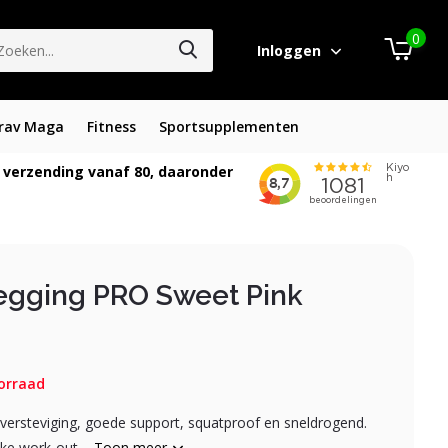
0
Inloggen
rav Maga
Fitness
Sportsupplementen
 verzending vanaf 80, daaronder
egging PRO Sweet Pink
orraad
versteviging, goede support, squatproof en sneldrogend.
ke work-out....
Toon meer