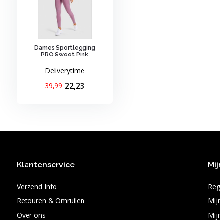
Dames Sportlegging
PRO Sweet Pink
Deliverytime
22,23
39,99
Klantenservice
Mij
Verzend Info
Reg
Retouren & Omruilen
Mij
Over ons
Mijn