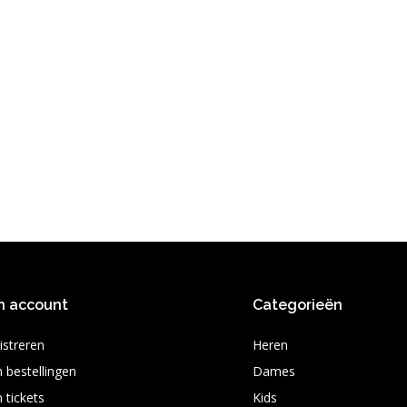
n account
Categorieën
istreren
Heren
n bestellingen
Dames
 tickets
Kids