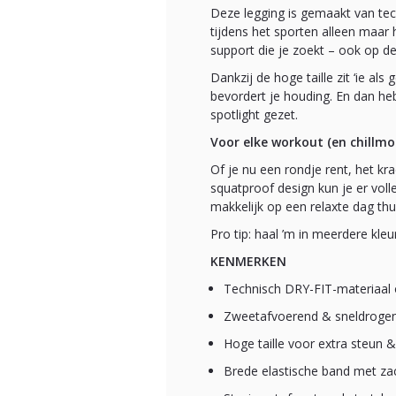
Deze legging is gemaakt van tec
tijdens het sporten alleen maar h
support die je zoekt – ook op de
Dankzij de hoge taille zit ‘ie al
bevordert je houding. En dan he
spotlight gezet.
Voor elke workout (en chillm
Of je nu een rondje rent, het kr
squatproof design kun je er voll
makkelijk op een relaxte dag thu
Pro tip: haal ’m in meerdere kleu
KENMERKEN
Technisch DRY-FIT-materiaal 
Zweetafvoerend & sneldroge
Hoge taille voor extra steun 
Brede elastische band met za