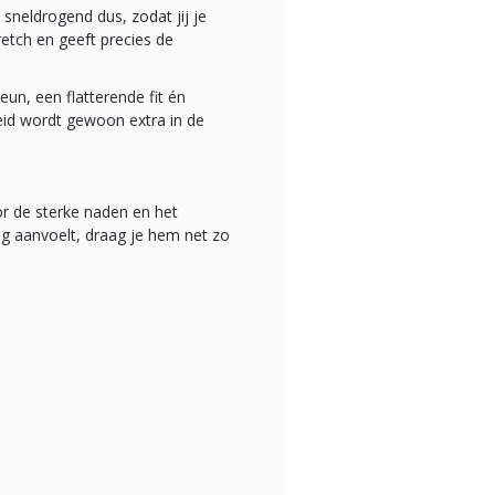
sneldrogend dus, zodat jij je
tretch en geeft precies de
eun, een flatterende fit én
eid wordt gewoon extra in de
or de sterke naden en het
tig aanvoelt, draag je hem net zo