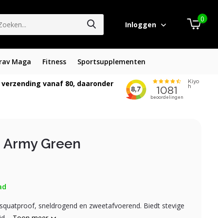
0
Inloggen
rav Maga
Fitness
Sportsupplementen
 verzending vanaf 80, daaronder
g Army Green
ad
, squatproof, sneldrogend en zweetafvoerend. Biedt stevige
d....
Toon meer