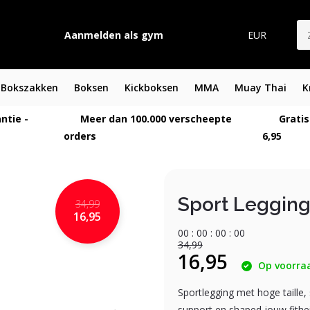
Aanmelden als gym
EUR
Bokszakken
Boksen
Kickboksen
MMA
Muay Thai
K
ntie -
Meer dan 100.000 verscheepte
Gratis
orders
6,95
Sport Leggin
34,99
16,95
0
0
:
0
0
:
0
0
:
0
0
34,99
16,95
Op voorra
Sportlegging met hoge taille
support en shaped jouw fithei