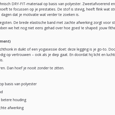
hnisch DRY-FIT-materiaal op basis van polyester. Zweetafvoerend en 
oeft te focussen op je prestaties. De stof is stevig, heeft flink wat s
 dagen dat je motivatie wat verder te zoeken is.
s gegoten. De brede elastische band met zachte afwerking zorgt voor st
bben we het nog niet eens gehad over hoe goed ‘ie shaped: jouw fith
oment)
achthonk in duikt of een yogasessie doet: deze legging is je go-to. Do
edig op vertrouwen – ook als je diep gaat. En doordat hij licht en luch
is.
ren. Dan hoef je nooit zonder te zitten.
op basis van polyester
nd
& betere houding
chte afwerking