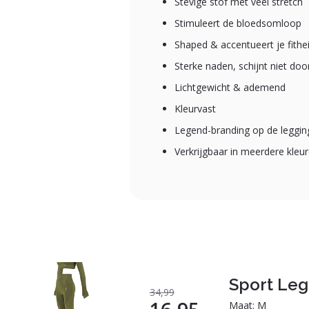
Stevige stof met veel stretch
Stimuleert de bloedsomloop
Shaped & accentueert je fithe
Sterke naden, schijnt niet door
Lichtgewicht & ademend
Kleurvast
Legend-branding op de leggin
Verkrijgbaar in meerdere kleu
Sport Leg
34,99
Maat: M