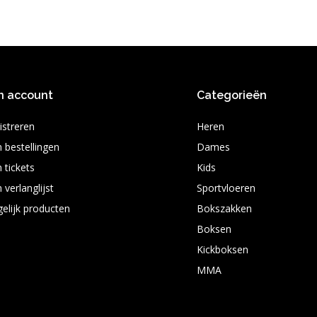
n account
Categorieën
istreren
Heren
n bestellingen
Dames
 tickets
Kids
 verlanglijst
Sportvloeren
gelijk producten
Bokszakken
Boksen
Kickboksen
MMA