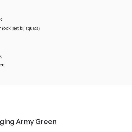
id
 (ook niet bij squats)
g
ren
ging Army Green