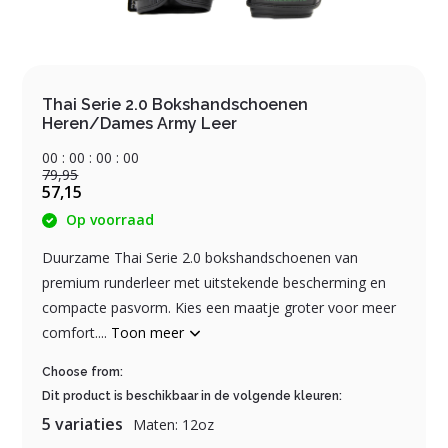
Thai Serie 2.0 Bokshandschoenen
Heren/Dames Army Leer
0
0
:
0
0
:
0
0
:
0
0
79,95
57,15
Op voorraad
Duurzame Thai Serie 2.0 bokshandschoenen van
premium runderleer met uitstekende bescherming en
compacte pasvorm. Kies een maatje groter voor meer
comfort....
Toon meer
Choose from:
Dit product is beschikbaar in de volgende kleuren:
5 variaties
Maten: 12oz