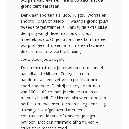
worpen, valbreken en intens contact met de
grond centraal staan.
Denk aan sporten als judo, jiu jitsu, worstelen,
shooto, MMA of aikido — waar de grond jouw
tweede tegenstander is. Dankzij de extra dikke
demping vangt deze mat jouw impact
moeiteloos op. Of je nu hard neerkomt na een
worp of gecontroleerd afrolt na een techniek,
deze mat is jouw zachte landing.
Jouw vloer, jouw regels
De puzzelmatten zijn ontworpen om soepel
aan elkaar te klikken. Zo leg jij in een
handomdraai een veilige en professionele
sportvloer neer. Dankzij het royale formaat
van 100 x 100 cm heb je minder naden en
meer stabiliteit. De kleuren blauw en rood zijn
perfect om overzicht te creëren: leg een veilig
trainingsvlak afgebakend met een
contrasterende rand of ontwerp je eigen
patroon. Met een minimale afname van 4
stuks zit je meteen goed.