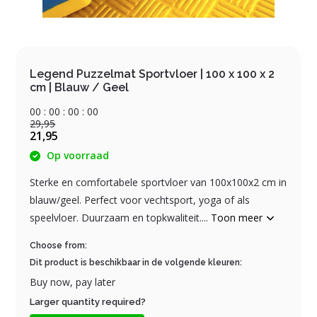
Legend Puzzelmat Sportvloer | 100 x 100 x 2
cm | Blauw / Geel
0
0
:
0
0
:
0
0
:
0
0
29,95
21,95
Op voorraad
Sterke en comfortabele sportvloer van 100x100x2 cm in
blauw/geel. Perfect voor vechtsport, yoga of als
speelvloer. Duurzaam en topkwaliteit....
Toon meer
Choose from:
Dit product is beschikbaar in de volgende kleuren:
Buy now, pay later
Larger quantity required?