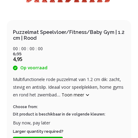
Puzzelmat Speelvloer/Fitness/Baby Gym | 1.2
cm | Rood
0
0
:
0
0
:
0
0
:
0
0
6,95
4,95
Op voorraad
Multifunctionele rode puzzelmat van 1.2 cm dik: zacht,
stevig en antislip. Ideaal voor speelplekken, home gyms
en rond het zwembad....
Toon meer
Choose from:
Dit product is beschikbaar in de volgende kleuren:
Buy now, pay later
Larger quantity required?