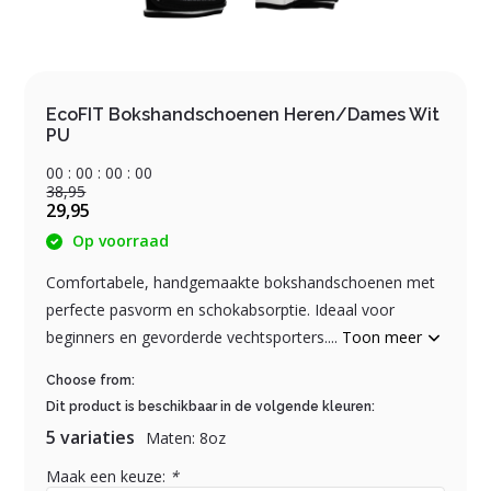
EcoFIT Bokshandschoenen Heren/Dames Wit
PU
0
0
:
0
0
:
0
0
:
0
0
38,95
29,95
Op voorraad
Comfortabele, handgemaakte bokshandschoenen met
perfecte pasvorm en schokabsorptie. Ideaal voor
beginners en gevorderde vechtsporters....
Toon meer
Choose from:
Dit product is beschikbaar in de volgende kleuren:
5 variaties
Maten: 8oz
Maak een keuze:
*