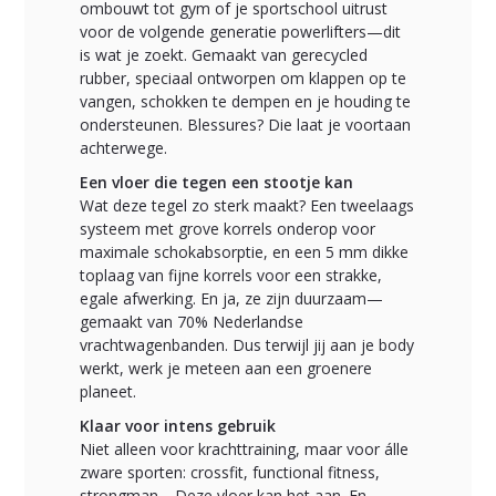
ombouwt tot gym of je sportschool uitrust
voor de volgende generatie powerlifters—dit
is wat je zoekt. Gemaakt van gerecycled
rubber, speciaal ontworpen om klappen op te
vangen, schokken te dempen en je houding te
ondersteunen. Blessures? Die laat je voortaan
achterwege.
Een vloer die tegen een stootje kan
Wat deze tegel zo sterk maakt? Een tweelaags
systeem met grove korrels onderop voor
maximale schokabsorptie, en een 5 mm dikke
toplaag van fijne korrels voor een strakke,
egale afwerking. En ja, ze zijn duurzaam—
gemaakt van 70% Nederlandse
vrachtwagenbanden. Dus terwijl jij aan je body
werkt, werk je meteen aan een groenere
planeet.
Klaar voor intens gebruik
Niet alleen voor krachttraining, maar voor álle
zware sporten: crossfit, functional fitness,
strongman… Deze vloer kan het aan. En