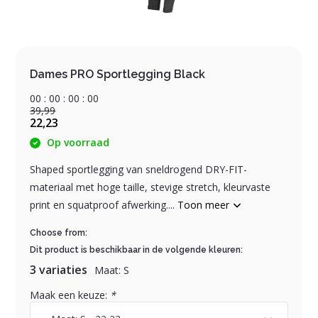
Dames PRO Sportlegging Black
0
0
:
0
0
:
0
0
:
0
0
39,99
22,23
Op voorraad
Shaped sportlegging van sneldrogend DRY-FIT-
materiaal met hoge taille, stevige stretch, kleurvaste
print en squatproof afwerking....
Toon meer
Choose from:
Dit product is beschikbaar in de volgende kleuren:
3 variaties
Maat: S
Maak een keuze:
*