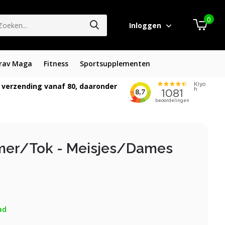
0
Inloggen
rav Maga
Fitness
Sportsupplementen
 verzending vanaf 80, daaronder
mer/Tok - Meisjes/Dames
ad