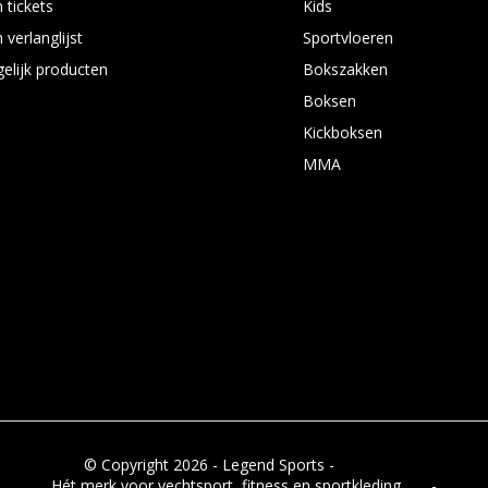
 tickets
Kids
 verlanglijst
Sportvloeren
gelijk producten
Bokszakken
Boksen
Kickboksen
MMA
© Copyright 2026 - Legend Sports -
RSS-feed
Hét merk voor vechtsport, fitness en sportkleding
8.8
-