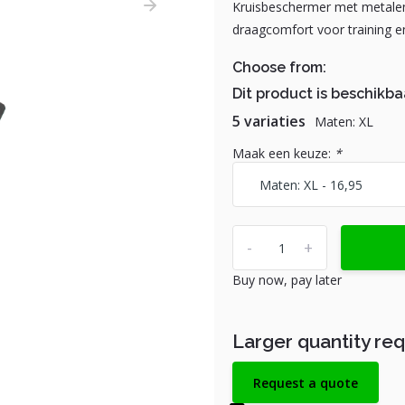
Kruisbeschermer met metale
draagcomfort voor training en
Choose from:
Dit product is beschikba
5 variaties
Maten: XL
Maak een keuze:
*
-
+
Buy now, pay later
Larger quantity re
Request a quote