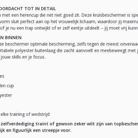
ORDACHT TOT IN DETAIL
met een herencup die net niet goed zit. Deze kruisbeschermer is sp
svorm sluit perfect aan op het vrouwelijk lichaam, waardoor jij maxim
f je nu een trap ontwijkt of er zelf eentje uitdeelt – jij moet vrij ku
AN BINNEN
eze beschermer optimale bescherming, zelfs tegen de meest onverwac
rtabele polyester buitenlaag die zacht aanvoelt en meebeweegt met j
, jouw skills en je focus.
mes
len cup
yester
lke training of wedstrijd
 zelfverdediging traint of gewoon zeker wilt zijn van topbesch
ijk en figuurlijk een streepje voor.