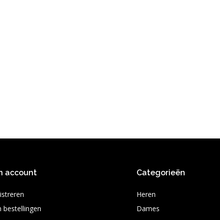
n account
Categorieën
istreren
Heren
n bestellingen
Dames