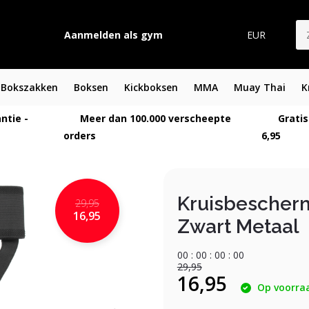
Aanmelden als gym
EUR
Bokszakken
Boksen
Kickboksen
MMA
Muay Thai
K
ntie -
Meer dan 100.000 verscheepte
Gratis
orders
6,95
Kruisbescher
29,95
16,95
Zwart Metaal
0
0
:
0
0
:
0
0
:
0
0
29,95
16,95
Op voorra