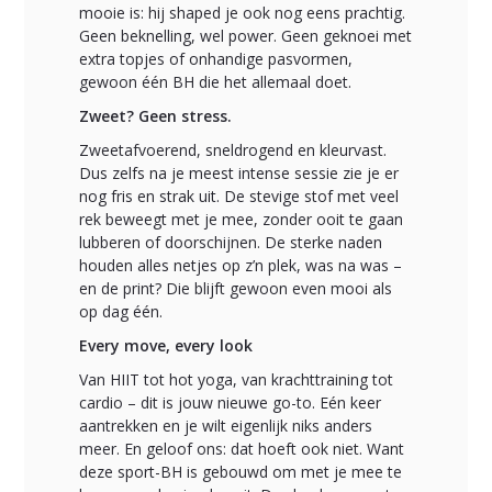
mooie is: hij shaped je ook nog eens prachtig.
Geen beknelling, wel power. Geen geknoei met
extra topjes of onhandige pasvormen,
gewoon één BH die het allemaal doet.
Zweet? Geen stress.
Zweetafvoerend, sneldrogend en kleurvast.
Dus zelfs na je meest intense sessie zie je er
nog fris en strak uit. De stevige stof met veel
rek beweegt met je mee, zonder ooit te gaan
lubberen of doorschijnen. De sterke naden
houden alles netjes op z’n plek, was na was –
en de print? Die blijft gewoon even mooi als
op dag één.
Every move, every look
Van HIIT tot hot yoga, van krachttraining tot
cardio – dit is jouw nieuwe go-to. Eén keer
aantrekken en je wilt eigenlijk niks anders
meer. En geloof ons: dat hoeft ook niet. Want
deze sport-BH is gebouwd om met je mee te