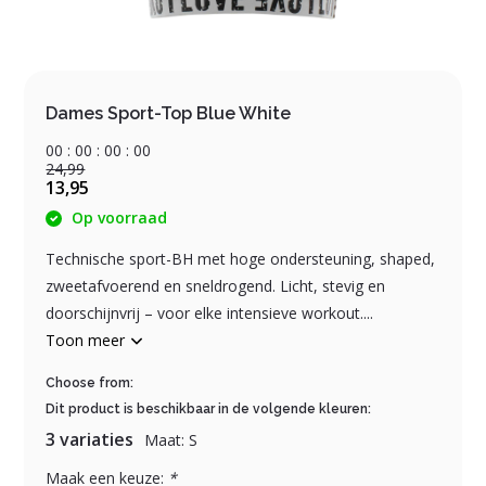
Dames Sport-Top Blue White
0
0
:
0
0
:
0
0
:
0
0
24,99
13,95
Op voorraad
Technische sport-BH met hoge ondersteuning, shaped,
zweetafvoerend en sneldrogend. Licht, stevig en
doorschijnvrij – voor elke intensieve workout....
Toon meer
Choose from:
Dit product is beschikbaar in de volgende kleuren:
3 variaties
Maat: S
Maak een keuze:
*