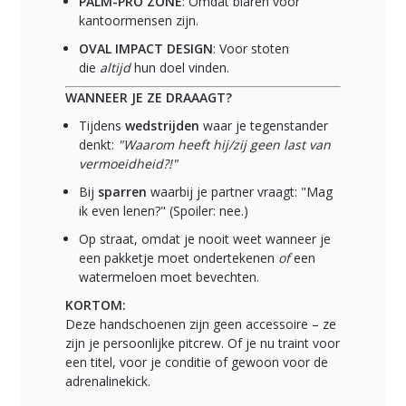
PALM-PRO ZONE
: Omdat blaren voor
kantoormensen zijn.
OVAL IMPACT DESIGN
: Voor stoten
die
altijd
hun doel vinden.
WANNEER JE ZE DRAAAGT?
Tijdens
wedstrijden
waar je tegenstander
denkt:
"Waarom heeft hij/zij geen last van
vermoeidheid?!"
Bij
sparren
waarbij je partner vraagt: "Mag
ik even lenen?" (Spoiler: nee.)
Op straat, omdat je nooit weet wanneer je
een pakketje moet ondertekenen
of
een
watermeloen moet bevechten.
KORTOM:
Deze handschoenen zijn geen accessoire – ze
zijn je persoonlijke pitcrew. Of je nu traint voor
een titel, voor je conditie of gewoon voor de
adrenalinekick.