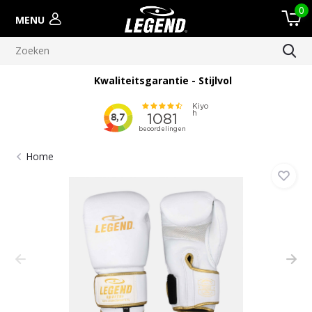
0
MENU
itsgarantie - Stijlvol
Meer dan 100.00
Home