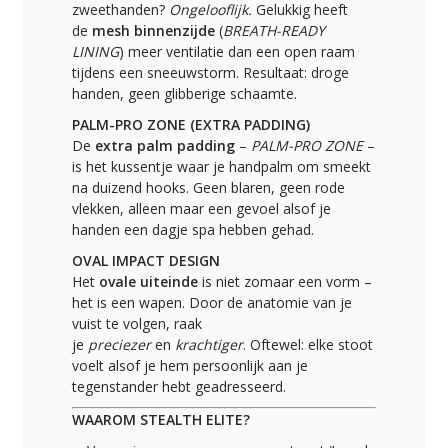
zweethanden?
Ongelooflijk.
Gelukkig heeft
de
mesh binnenzijde
(
BREATH-READY
LINING
) meer ventilatie dan een open raam
tijdens een sneeuwstorm. Resultaat: droge
handen, geen glibberige schaamte.
PALM-PRO ZONE (EXTRA PADDING)
De
extra palm padding
–
PALM-PRO ZONE
–
is het kussentje waar je handpalm om smeekt
na duizend hooks. Geen blaren, geen rode
vlekken, alleen maar een gevoel alsof je
handen een dagje spa hebben gehad.
OVAL IMPACT DESIGN
Het
ovale uiteinde
is niet zomaar een vorm –
het is een wapen. Door de anatomie van je
vuist te volgen, raak
je
preciezer
en
krachtiger
. Oftewel: elke stoot
voelt alsof je hem persoonlijk aan je
tegenstander hebt geadresseerd.
WAAROM STEALTH ELITE?