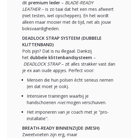
dit
premium leder
–
BLADE-READY
LEATHER
– is zo taai dat het een mes afweert
(niet testen, wel opscheppen). En het wordt
alleen maar mooier met de tijd, net als jouw
boksvaardigheden.
DEADLOCK STRAP SYSTEEM (DUBBELE
KLITTENBAND)
Pols pijn? Dat is nu illegaal. Dankzij
het
dubbele klittenbandsysteem
–
DEADLOCK STRAP
– zit alles strakker vast dan
je ex aan oude appjes. Perfect voor:
Mensen die hun polsen écht serieus nemen
(en dat moet je ook).
Intensieve trainingen waarbij je
handschoenen
niet
mogen verschuiven.
Het imponeren van je coach met je "pro-
installatie".
BREATH-READY BINNENZIJDE (MESH)
Zweetvoeten zijn erg, maar