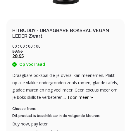
HITBUDDY - DRAAGBARE BOKSBAL VEGAN
LEDER Zwart
0
0
:
0
0
:
0
0
:
0
0
59,95
28,95
Op voorraad
Draagbare boksbal die je overal kan meenemen. Plakt
op alle vlakke ondergronden zoals ramen, gladde tafels,
gladde muren en nog veel meer. Geen excuus meer om
je boks skills te verbeteren....
Toon meer
Choose from:
Dit product is beschikbaar in de volgende kleuren:
Buy now, pay later