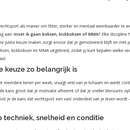
chtsport als manier om fitter, sterker en mentaal weerbaarder te w
ag aan:
moet ik gaan boksen, kickboksen of MMA?
Elke discipline 
e juiste keuze maken zorgt ervoor dat je gemotiveerd blijft en met ple
 boksen, kickboksen en MMA uitgebreid, zodat jij kunt bepalen welke ve
ast.
 keuze zo belangrijk is
raint meerdere keren per week, vraagt veel van je lichaam en werkt cont
 is de kans groot dat je motivatie afneemt of dat je sneller blessures op
ot je de kans dat vechtsport een vast onderdeel van je leven wordt —
 techniek, snelheid en conditie