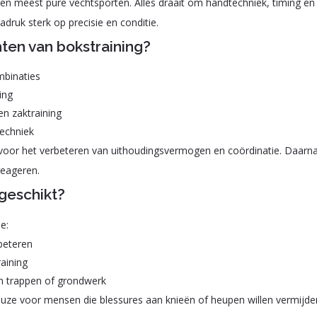
en meest pure vechtsporten. Alles draait om handtechniek, timing en
nadruk sterk op precisie en conditie.
ten van bokstraining?
mbinaties
ing
n zaktraining
echniek
f voor het verbeteren van uithoudingsvermogen en coördinatie. Daarna
 reageren.
 geschikt?
e:
rbeteren
aining
in trappen of grondwerk
euze voor mensen die blessures aan knieën of heupen willen vermijde