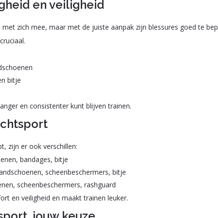
heid en veiligheid
o’s met zich mee, maar met de juiste aanpak zijn blessures goed te b
cruciaal.
ndschoenen
n bitje
langer en consistenter kunt blijven trainen.
echtsport
, zijn er ook verschillen:
nen, bandages, bitje
andschoenen, scheenbeschermers, bitje
en, scheenbeschermers, rashguard
rt en veiligheid en maakt trainen leuker.
sport, jouw keuze