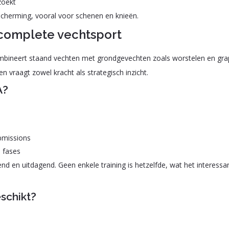
zoekt
cherming, vooral voor schenen en knieën.
complete vechtsport
bineert staand vechten met grondgevechten zoals worstelen en grapp
n vraagt zowel kracht als strategisch inzicht.
A?
bmissions
 fases
nd en uitdagend. Geen enkele training is hetzelfde, wat het interessa
schikt?