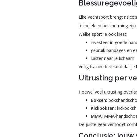
Blessuregevoelig
Elke vechtsport brengt risic
techniek en bescherming zijn 
Welke sport je ook kiest:
investeer in goede ha
gebruik bandages en ee
luister naar je lichaam
Veilig trainen betekent dat je 
Uitrusting per v
Hoewel veel uitrusting overlapt
Boksen:
bokshandschoe
Kickboksen:
kickboksh
MMA:
MMA-handschoen
De juiste gear verhoogt comfo
Conclusie: jouw 