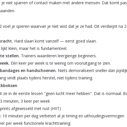
ga je niet sparren of contact maken met andere mensen. Dat komt pas
maanden.
 voel je spieren waarvan je niet wist dat je ze had. Dit verdwijnt n
kracht.
Hard slaan komt vanzelf — eerst goed slaan.
lijkt klein, maar het is fundamenteel.
e stellen.
Trainers waarderen leergierige beginners.
week.
Eén keer per week is te weinig om vooruitgang te zien.
it bandages en handschoenen.
Niets demoraliseert sneller dan pijnlij
g vindt plaats tijdens herstel, niet tijdens training.
ckboksen
 ze in de eerste lessen "geen lucht meer hebben". Dat is normaal. B
3 minuten, 3 keer per week
prints afgewisseld met rust (HIIT)
:
10 minuten per dag verbetert al je timing en uithoudingsvermogen
er per week functionele krachttraining