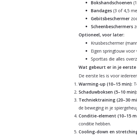
Bokshandschoenen
(1
Bandages
(3 of 4,5 me
Gebitsbeschermer
zod
Scheenbeschermers
z
Optioneel, voor later:
Kruisbeschermer (mann
Eigen springtouw voor
Sporttas die alles overz
Wat gebeurt er in je eerste 
De eerste les is voor iedere
Warming-up (10–15 min):
To
Schaduwboksen (5–10 min)
Techniektraining (20–30 mi
de beweging in je spiergeheug
Conditie-element (10–15 mi
conditie hebben.
Cooling-down en stretching