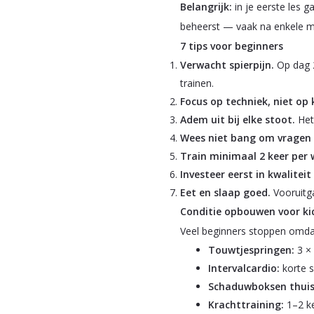
Belangrijk:
in je eerste les 
beheerst — vaak na enkele 
7 tips voor beginners
Verwacht spierpijn.
Op dag 2
trainen.
Focus op techniek, niet op 
Adem uit bij elke stoot.
Het 
Wees niet bang om vragen t
Train minimaal 2 keer per 
Investeer eerst in kwalite
Eet en slaap goed.
Vooruitgan
Conditie opbouwen voor ki
Veel beginners stoppen omdat
Touwtjespringen:
3 × 
Intervalcardio:
korte s
Schaduwboksen thuis
Krachttraining:
1–2 ke