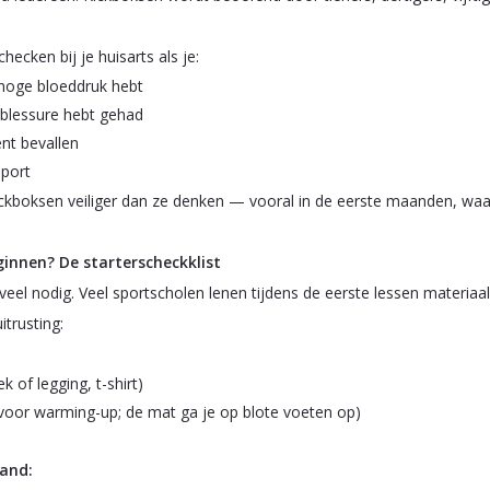
ecken bij je huisarts als je:
hoge bloeddruk hebt
gblessure hebt gehad
nt bevallen
sport
kboksen veiliger dan ze denken — vooral in de eerste maanden, waari
innen? De starterscheckklist
 veel nodig. Veel sportscholen lenen tijdens de eerste lessen materiaal 
itrusting:
k of legging, t-shirt)
voor warming-up; de mat ga je op blote voeten op)
and: