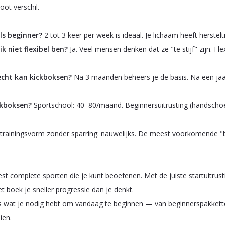
ot verschil.
ls beginner?
2 tot 3 keer per week is ideaal. Je lichaam heeft herstelt
ik niet flexibel ben?
Ja. Veel mensen denken dat ze "te stijf" zijn. Fle
echt kan kickboksen?
Na 3 maanden beheers je de basis. Na een jaa
ckboksen?
Sportschool: 40–80/maand. Beginnersuitrusting (handsch
 trainingsvorm zonder sparring: nauwelijks. De meest voorkomende "b
.
t complete sporten die je kunt beoefenen. Met de juiste startuitrusti
 boek je sneller progressie dan je denkt.
les wat je nodig hebt om vandaag te beginnen — van beginnerspakkett
ien.