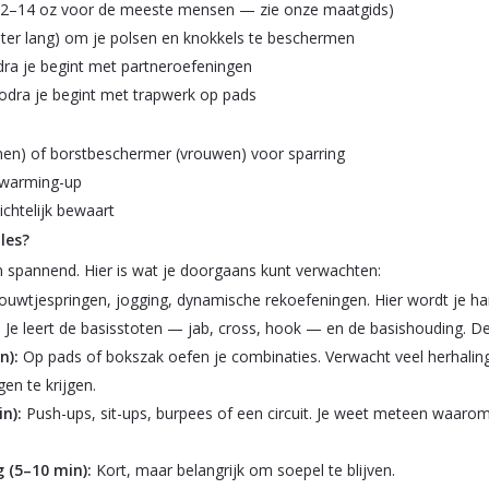
2–14 oz voor de meeste mensen — zie onze maatgids)
ter lang) om je polsen en knokkels te beschermen
ra je begint met partneroefeningen
odra je begint met trapwerk op pads
en) of borstbeschermer (vrouwen) voor sparring
 warming-up
ichtelijk bewaart
les?
en spannend. Hier is wat je doorgaans kunt verwachten:
uwtjespringen, jogging, dynamische rekoefeningen. Hier wordt je ha
:
Je leert de basisstoten — jab, cross, hook — en de basishouding. De 
n):
Op pads of bokszak oefen je combinaties. Verwacht veel herhaling
en te krijgen.
n):
Push-ups, sit-ups, burpees of een circuit. Je weet meteen waaro
 (5–10 min):
Kort, maar belangrijk om soepel te blijven.