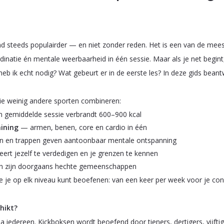
d steeds populairder — en niet zonder reden. Het is een van de meest
ördinatie én mentale weerbaarheid in één sessie. Maar als je net begint,
heb ik echt nodig? Wat gebeurt er in de eerste les? In deze gids bea
ie weinig andere sporten combineren:
 gemiddelde sessie verbrandt 600–900 kcal
aining
— armen, benen, core en cardio in één
n en trappen geven aantoonbaar mentale ontspanning
eert jezelf te verdedigen en je grenzen te kennen
n zijn doorgaans hechte gemeenschappen
e je op elk niveau kunt beoefenen: van een keer per week voor je cond
hikt?
a iedereen. Kickboksen wordt beoefend door tieners, dertigers, vijftig