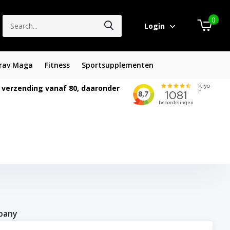
0
Login
rav Maga
Fitness
Sportsupplementen
 verzending vanaf 80, daaronder
pany