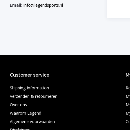
Email:
info@legendsports.nl
Customer service
M
Shipping Information
Re
Verzenden & retourneren
My
Over ons
My
Waarom Legend
My
Algemene voorwaarden
C
Disclaimer