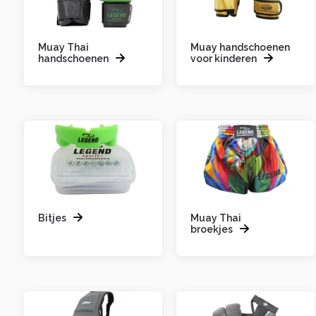
Muay Thai
Muay handschoenen
handschoenen
voor kinderen
Bitjes
Muay Thai
broekjes