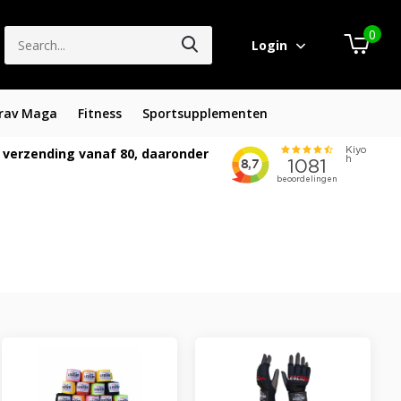
0
Login
rav Maga
Fitness
Sportsupplementen
 verzending vanaf 80, daaronder