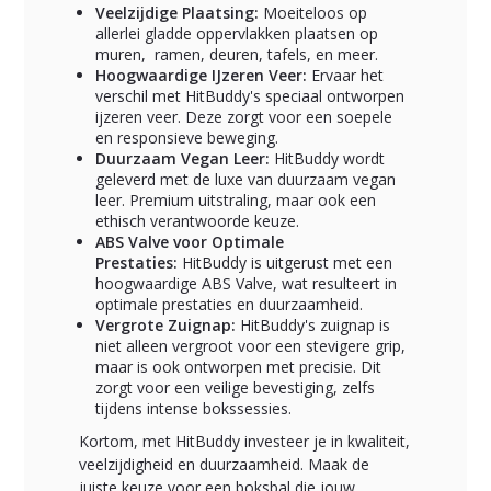
Veelzijdige Plaatsing:
Moeiteloos op
allerlei gladde oppervlakken plaatsen op
muren, ramen, deuren, tafels, en meer.
Hoogwaardige IJzeren Veer:
Ervaar het
verschil met HitBuddy's speciaal ontworpen
ijzeren veer. Deze zorgt voor een soepele
en responsieve beweging.
Duurzaam Vegan Leer:
HitBuddy wordt
geleverd met de luxe van duurzaam vegan
leer. Premium uitstraling, maar ook een
ethisch verantwoorde keuze.
ABS Valve voor Optimale
Prestaties:
HitBuddy is uitgerust met een
hoogwaardige ABS Valve, wat resulteert in
optimale prestaties en duurzaamheid.
Vergrote Zuignap:
HitBuddy's zuignap is
niet alleen vergroot voor een stevigere grip,
maar is ook ontworpen met precisie. Dit
zorgt voor een veilige bevestiging, zelfs
tijdens intense bokssessies.
Kortom, met HitBuddy investeer je in kwaliteit,
veelzijdigheid en duurzaamheid. Maak de
juiste keuze voor een boksbal die jouw